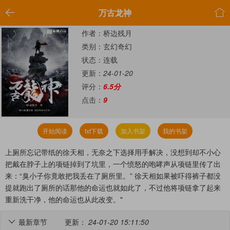


万古龙神
作者：桥边残月
类别：玄幻奇幻
状态：连载
更新：
24-01-20
评分：
6.5分
点击：
9
开始阅读
txt下载
加入书架
我的书架
上厕所忘记带纸的徐天相，无奈之下选择用手解决，没想到却不小心
把戴在脖子上的项链掉到了坑里，一个愤怒的咆哮声从项链里传了出
来：“臭小子你竟敢把我丢在了厕所里。” 徐天相如果被吓得裤子都没
提就跑出了厕所的话那他的命运也就如此了，不过他将项链拿了起来
重新洗干净，他的命运也从此改变。"
最新章节
更新：
24-01-20 15:11:50
