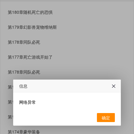
第180章随机死亡的恐惧
第179章幻影兽宠物维纳斯
第178章同队必死
第177章死亡游戏开始了
第178章同队必死
信息
第177章死亡游戏开始了
第176章愤怒的幻影兽
网络异常
第175章大战幻影兽
确定
第174章豪华装备