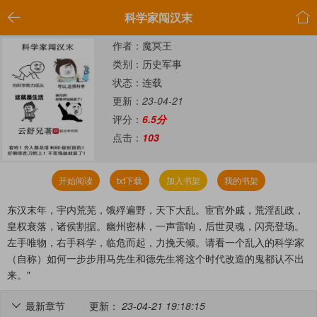


科学家闯汉末
作者：魔冥王
类别：历史军事
状态：连载
更新：
23-04-21
评分：
6.5分
点击：
103
开始阅读
txt下载
加入书架
我的书架
东汉末年，宇内荒芜，饿殍遍野，天下大乱。宦官外戚，荒淫乱政，
皇权衰落，诸侯割据。幽州密林，一声雷响，后世灵魂，闪亮登场。
左手唯物，右手科学，临危而起，力挽天倾。请看一个乱入的科学家
（自称）如何一步步用马先生和德先生将这个时代改造的鬼都认不出
来。"
最新章节
更新：
23-04-21 19:18:15
