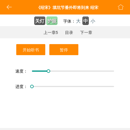


《绍宋》填坑节番外即将到来 绍宋
关灯
护眼
大
中
小
字体：
上一章5
目录
下一章
开始听书
暂停
速度：
进度：