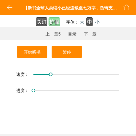


【新书全球人类缩小已经连载至七万字，恳请支持】 我真没想当救世主啊
关灯
护眼
大
中
小
字体：
上一章5
目录
下一章
开始听书
暂停
速度：
进度：