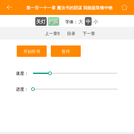


第一百一十一章 魔法书的阴谋 我能提取镜中物
关灯
护眼
大
中
小
字体：
上一章5
目录
下一章
开始听书
暂停
速度：
进度：