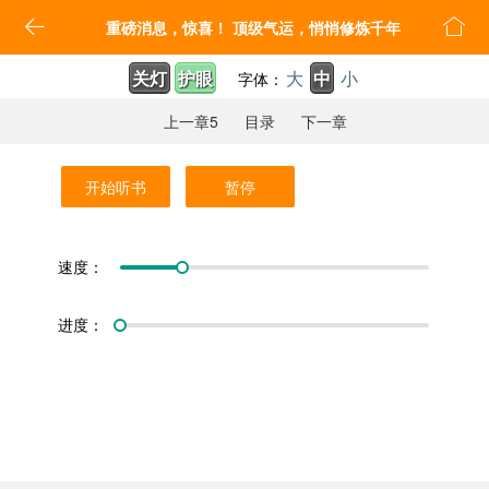


重磅消息，惊喜！ 顶级气运，悄悄修炼千年
关灯
护眼
大
中
小
字体：
上一章5
目录
下一章
开始听书
暂停
速度：
进度：