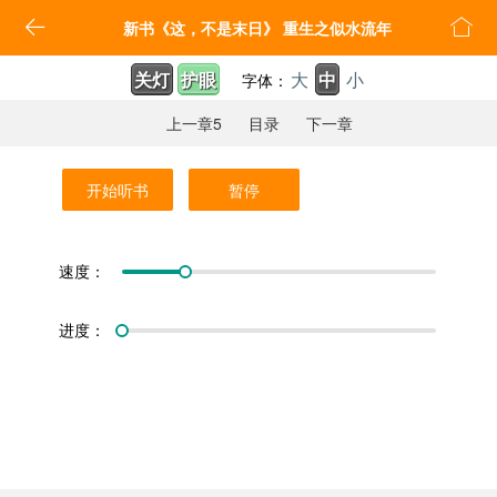


新书《这，不是末日》 重生之似水流年
关灯
护眼
大
中
小
字体：
上一章5
目录
下一章
开始听书
暂停
速度：
进度：