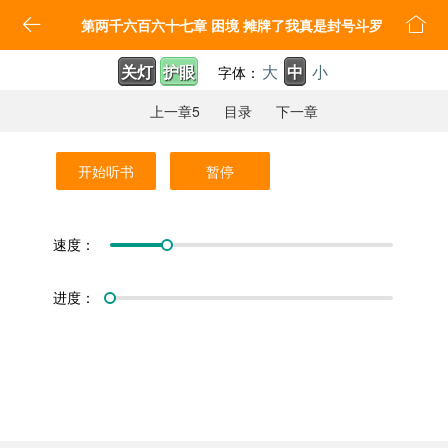


第两千六百六十七章 困境 摊牌了我真是封号斗罗
关灯
护眼
大
中
小
字体：
上一章5
目录
下一章
开始听书
暂停
速度：
进度：