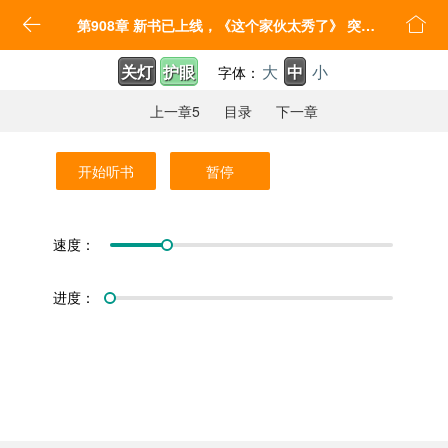


第908章 新书已上线，《这个家伙太秀了》 突然成仙了怎么办
关灯
护眼
大
中
小
字体：
上一章5
目录
下一章
开始听书
暂停
速度：
进度：