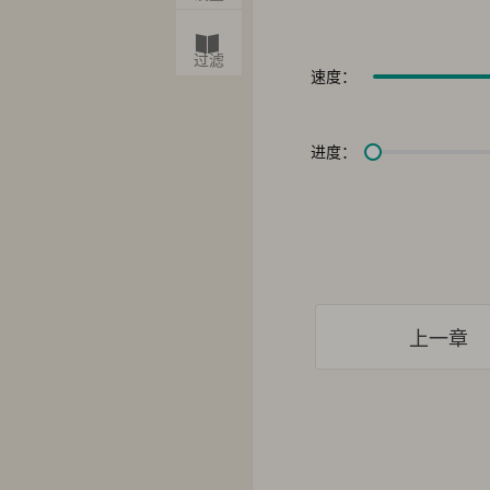
过滤
速度：
进度：
上一章