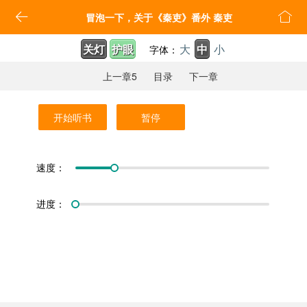


冒泡一下，关于《秦吏》番外 秦吏
关灯
护眼
大
中
小
字体：
上一章5
目录
下一章
开始听书
暂停
速度：
进度：