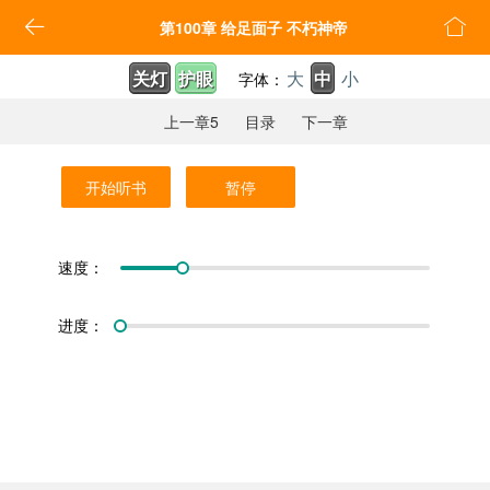


第100章 给足面子 不朽神帝
关灯
护眼
大
中
小
字体：
上一章5
目录
下一章
开始听书
暂停
速度：
进度：