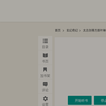
>
>
首页
玄幻奇幻
太古剑尊方辰叶琳
目录
书页
加书架
评论
开始听书
停
设置