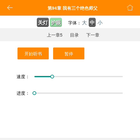


第94章 我有三个绝色师父
关灯
护眼
大
中
小
字体：
上一章5
目录
下一章
开始听书
暂停
速度：
进度：