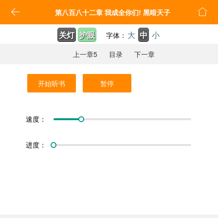


第八百八十二章 我成全你们! 黑暗天子
关灯
护眼
大
中
小
字体：
上一章5
目录
下一章
开始听书
暂停
速度：
进度：