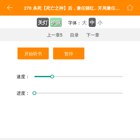


270 杀死【死亡之神】后，兼任猩红.. 开局兼任黑龙boss，我无敌了
关灯
护眼
大
中
小
字体：
上一章5
目录
下一章
开始听书
暂停
速度：
进度：