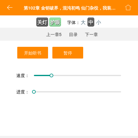


第102章 金钥破界，混沌初鸣 仙门杂役，我装怂三百年
关灯
护眼
大
中
小
字体：
上一章5
目录
下一章
开始听书
暂停
速度：
进度：