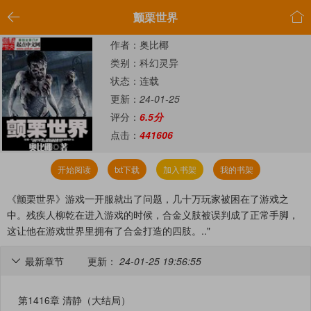


颤栗世界
作者：奥比椰
类别：科幻灵异
状态：连载
更新：
24-01-25
评分：
6.5分
点击：
441606
开始阅读
txt下载
加入书架
我的书架
《颤栗世界》游戏一开服就出了问题，几十万玩家被困在了游戏之
中。残疾人柳乾在进入游戏的时候，合金义肢被误判成了正常手脚，
这让他在游戏世界里拥有了合金打造的四肢。.."
最新章节
更新：
24-01-25 19:56:55

第1416章 清静（大结局）