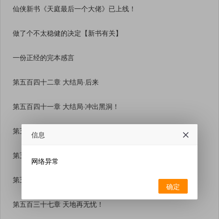
仙侠新书《天庭最后一个大佬》已上线！
做了个不太稳健的决定【新书有关】
一份正经的完本感言
第五百四十二章 大结局·后来
第五百四十一章 大结局·冲出黑洞！
第五百四十章 破妄！【大杯】
信息
第五百三十九章 东皇远征，第三神王尸！
网络异常
第五百三十八章 劫自虚空来！
确定
第五百三十七章 天地再无忧！