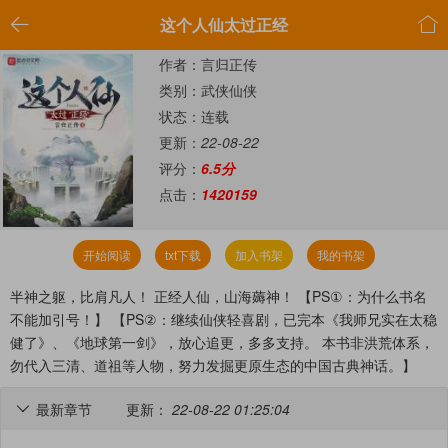


这个人仙太过正经
作者：言归正传
类别：武侠仙侠
状态：连载
更新：
22-08-22
评分：
6.5分
点击：
1420159
开始阅读
txt下载
加入书架
我的书架
半神之躯，比肩凡人！ 正经人仙，山海薅神！ 【PS①：为什么书名
不能加引号！】 【PS②：继续仙侠轻喜剧，已完本《我师兄实在太稳
健了》、《地球第一剑》，放心追更，多多支持。 本书非洪荒体系，
勿代入三清、道祖等人物，努力发掘更原生态的中国古典神话。】
最新章节
更新：
22-08-22 01:25:04
