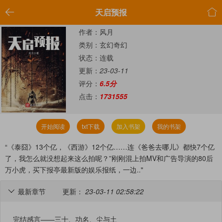


天启预报
作者：风月
类别：玄幻奇幻
状态：连载
更新：
23-03-11
评分：
6.5分
点击：
1731555
开始阅读
txt下载
加入书架
我的书架
“《泰囧》13个亿，《西游》12个亿……连《爸爸去哪儿》都快7个亿
了，我怎么就没想起来这么拍呢？”刚刚混上拍MV和广告导演的80后
万小虎，买下报亭最新版的娱乐报纸，一边.."
最新章节
更新：
23-03-11 02:58:22

完结感言——三十、功名、尘与土