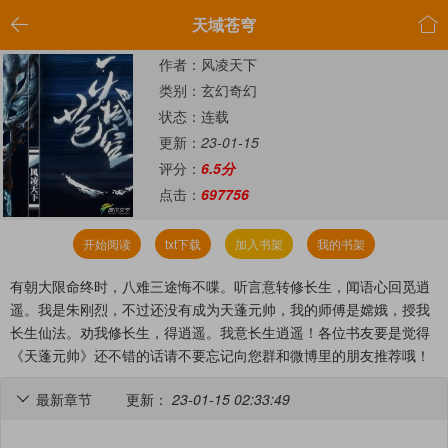


天域苍穹
作者：风凌天下
类别：玄幻奇幻
状态：连载
更新：
23-01-15
评分：
6.5分
点击：
697756
开始阅读
txt下载
加入书架
我的书架
有朝大限命终时，八难三途悔不喋。听言意转修长生，闻语心回觅逍
遥。我是朱刚烈，不过还没有成为天蓬元帅，我的师傅是嫦娥，授我
长生仙法。劝我修长生，得逍遥。我意长生逍遥！各位书友要是觉得
《天蓬元帅》还不错的话请不要忘记向您群和微博里的朋友推荐哦！
最新章节
更新：
23-01-15 02:33:49
