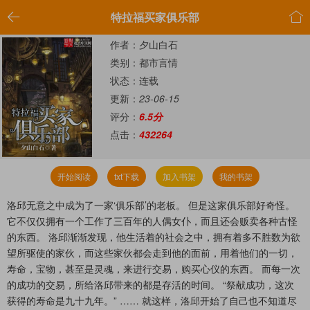


特拉福买家俱乐部
作者：夕山白石
类别：都市言情
状态：连载
更新：
23-06-15
评分：
6.5分
点击：
432264
开始阅读
txt下载
加入书架
我的书架
洛邱无意之中成为了一家‘俱乐部’的老板。 但是这家俱乐部好奇怪。
它不仅仅拥有一个工作了三百年的人偶女仆，而且还会贩卖各种古怪
的东西。 洛邱渐渐发现，他生活着的社会之中，拥有着多不胜数为欲
望所驱使的家伙，而这些家伙都会走到他的面前，用着他们的一切，
寿命，宝物，甚至是灵魂，来进行交易，购买心仪的东西。 而每一次
的成功的交易，所给洛邱带来的都是存活的时间。 “祭献成功，这次
获得的寿命是九十九年。” …… 就这样，洛邱开始了自己也不知道尽