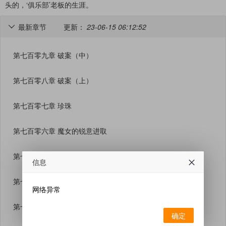
头的，‘俱乐部’老板的生涯。
最新章节
更新：
23-06-15 06:12:52

第七百零九章 破案（中）
第七百零八章 破案（上）
第七百零七章 珍珠
第七百零六章 魔女的锐意进取
第七百零五章 谁杀了殷公子
信息
第七百零四章 【纤尘画舫】杀人事件
网络异常
第七百零三章 老板，有人撩我！
确定