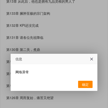
第13章 从此后，他也是拥有九品灵根的男人了
第133章 臃肿至极的宗门架构
第132章 KPI还没完成
第131章 请各位先祖降临
第130章 第二关，煮鼎
信息
第129章 是来救我们出去的吗
网络异常
第12章 去陪你们老祖吧
确定
第127章 质问星月宗
第126章 周而复始，痛苦又绝望