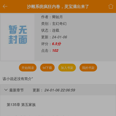


沙雕系统疯狂内卷，灵宝满出来了
作者：卿如月
类别：玄幻奇幻
状态：连载
更新：
24-01-06
评分：
6.5分
点击：
102
开始阅读
txt下载
加入书架
我的书架
该小说还没有简介"
最新章节
更新：
24-01-06 22:06:59

第135章 第五家族