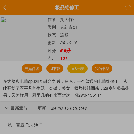


极品维修工
作者：笑天竹<
类别：玄幻奇幻
状态：连载
更新：
24-10-15
评分：
6.5分
点击：
101
开始阅读
txt下载
加入书架
我的书架
在大脑和电脑cpu相互融合之后，高飞，一个普通的电脑维修工，从
此开始了不平凡的生活，金钱，美女，权势接踵而来，28岁的极品处
男，又怎样用一颗平凡的心来面对这一切2w0-155111
最新章节
更新：
24-10-15 01:01:46

第一百章 飞去澳门