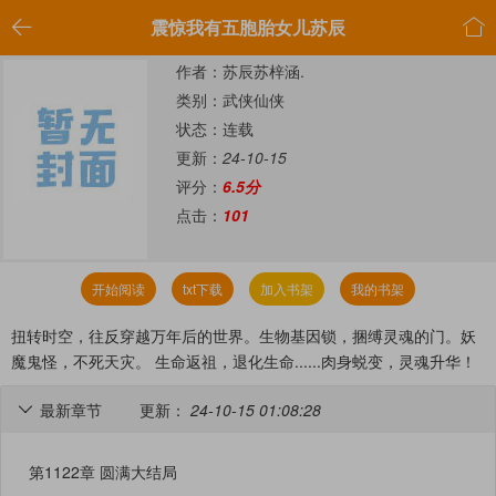


震惊我有五胞胎女儿苏辰
作者：苏辰苏梓涵.
类别：武侠仙侠
状态：连载
更新：
24-10-15
评分：
6.5分
点击：
101
开始阅读
txt下载
加入书架
我的书架
扭转时空，往反穿越万年后的世界。生物基因锁，捆缚灵魂的门。妖
魔鬼怪，不死天灾。 生命返祖，退化生命......肉身蜕变，灵魂升华！
最新章节
更新：
24-10-15 01:08:28

第1122章 圆满大结局