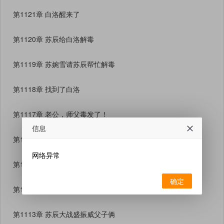
第1121章 白洛醒来了
第1120章 苏辰给白洛解毒
第1119章 苏婉雪请苏辰帮忙解毒
第1118章 找到了白洛
第1117章 老公，师父毒发了！
信息
第1116章 白洛再次毒发
网络异常
第1115章 姜卫海大爽，哈哈！
确定
第1114章 盛家父子被揍跑
第1113章 苏辰大战盛振威父子俩