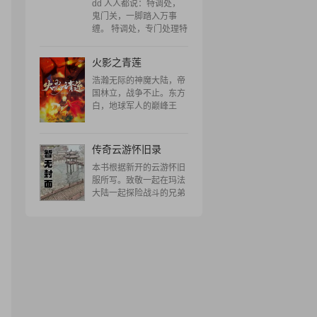
都说我是反派啊?! 杨大强
dd 人人都说：特调处，
咬牙切齿地仰天长啸：“你
鬼门关，一脚踏入万事
们这些渣滓，是挡不住我
缠。 特调处，专门处理特
成为救世主的!什么轮回小
殊凶杀案，传言那里的工
队，都要成为我的经验
作人员都凶神恶煞，女的
火影之青莲
值!” "
没人娶，男的没人嫁。 可
偏偏就有这权二爷高调示
浩瀚无际的神魔大陆，帝
爱，坑蒙拐骗把特调处的
国林立，战争不止。东方
“鬼见愁”娶回了家。 权少
白，地球军人的巅峰王
争说：“我前二十几年的人
者，机缘巧合穿越来到这
生糟糕的一塌糊涂，唯独"
个世界……美女相伴，一
步步破除难关，踏上冠冕
传奇云游怀旧录
之路。"
本书根据新开的云游怀旧
服所写。致敬一起在玛法
大陆一起探险战斗的兄弟
姐妹们。 让我们再次燃烧
当初的热血！ 各位书友要
是觉得《传奇云游怀旧
录》还不错的话请不要忘
记向您QQ群和微博里的
朋友推荐哦！"