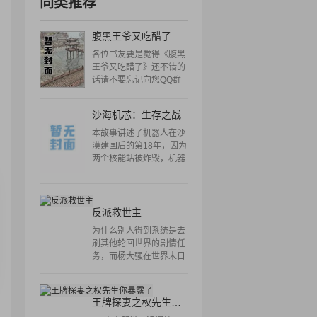
同类推荐
腹黑王爷又吃醋了
各位书友要是觉得《腹黑
王爷又吃醋了》还不错的
话请不要忘记向您QQ群
和微博里的朋友推荐哦！"
沙海机芯：生存之战
本故事讲述了机器人在沙
漠建国后的第18年，因为
两个核能站被炸毁，机器
人陷入了能源枯竭中，由
碳基生命联盟组织的猎杀
者开始入侵领地，猎杀机
器人，机器人在蛮和AI博
反派救世主
士的领导下奋起抗争，与
为什么别人得到系统是去
此同时，元宝也在卡的协
刷其他轮回世界的剧情任
助下，开始在人类世界召
务，而杨大强在世界末日
集力量，对碳基联盟实施
得到了系统玉佩，却沦为
反制，再加上从虚拟世界
别的世界轮回小队用来刷
归来的兵人在联合国主流
任务的剧情人物？！ 这也
层"
王牌探妻之权先生你暴露了
就算了，但为什么所有人