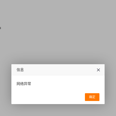
种
信息
网络异常
确定