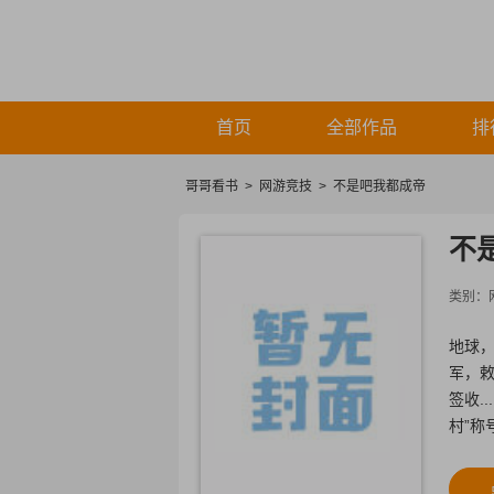
首页
全部作品
排
哥哥看书
>
网游竞技
>
不是吧我都成帝
不
类别：
地球，
军，敕
签收.
村”称
化，