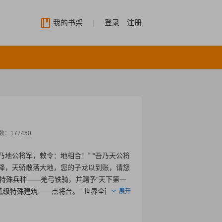
我的书架
|
登录
注册
数：
177450
乃地公将军，敕令：地相合！” “吾乃天公将
天降，天骄散落大地，您的子龙以到账，请您
级特殊兵种——羌弓铁骑，并赐予“天下第一
低级特殊建筑——点将台。” 世界全面数据
展开
主争霸