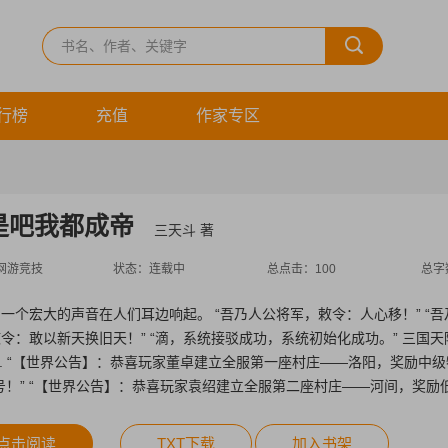
行榜
充值
作家专区
是吧我都成帝
三天斗 著
网游竞技
状态：
连载中
总点击：
100
总字
一个宏大的声音在人们耳边响起。 “吾乃人公将军，敕令：人心移！” “吾
令：敢以新天换旧天！” “滴，系统接驳成功，系统初始化成功。” 三国
... “【世界公告】：恭喜玩家董卓建立全服第一座村庄——洛阳，奖励中
号！” “【世界公告】：恭喜玩家袁绍建立全服第二座村庄——河间，奖励
建领地，练强军；论天下英雄，谁最骚！！！ 注：三国，末世，种田，领
点击阅读
TXT下载
加入书架