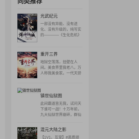
同类推荐
光武纪元
一部没有异能、没有进
化、没有升级的，纯写实
的————《生化危机》
重开三界
地狱空荡荡，挂壁在人
间。美食界里我老八，万
人称我美食家。一代天骄
小魔王琨瑾，成为下界绝
地美食家。 开启啃得鸡模
式！老八秘制小汉堡，等
镇世仙狱图
你来造！
此间霸道皆无我，试问天
下谁可一战！十万年前，
九大仙狱世界崩碎，群仙
出逃，万魔破封，诸天万
界一一崩坏。十万年后，
混元大陆之影
少年陈迟得镇世仙狱图，
逆天崛起，只手可镇诸天
【1V1、互宠】#恶质顽