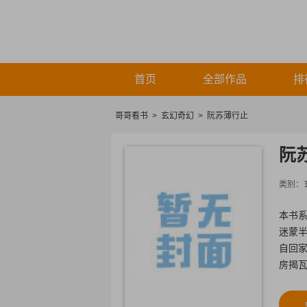
首页
全部作品
排
哥哥看书
>
玄幻奇幻
>
阮苏薄行止
阮
类别：
本书系
迷蒙
自回
房揭瓦
初的一