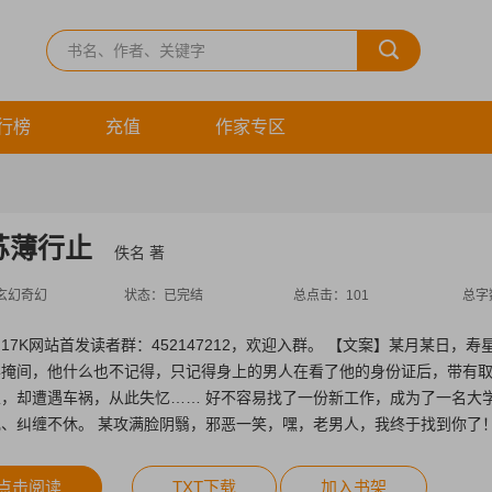
行榜
充值
作家专区
苏薄行止
佚名 著
玄幻奇幻
状态：
已完结
总点击：
101
总字
17K网站首发读者群：452147212，欢迎入群。 【文案】某月某日，
半掩间，他什么也不记得，只记得身上的男人在看了他的身份证后，带有取
家，却遭遇车祸，从此失忆…… 好不容易找了一份新工作，成为了一名大
、纠缠不休。 某攻满脸阴翳，邪恶一笑，嘿，老男人，我终于找到你了！
切，每一步都在某个男人的算计之中…… 【大宠小虐/深宠浅虐，年下攻
点击阅读
TXT下载
加入书架