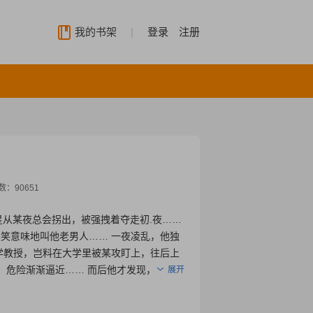
我的书架
|
登录
注册
数：
90651
寿星从某夜总会拐出，被强拽着夺走初.夜……
笑意味地叫他老男人…… 一夜凌乱，他独
学教授，岂料在大学里被某攻盯上，往后上
 危险渐渐逼近…… 而后他才发现，原来当
展开
X大叔受，给你不一样的宠爱。】