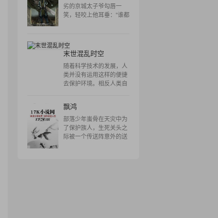
万界。修混沌吞天诀，衍
劣的京城太子爷勾唇一
化混沌之
笑，轻咬上他耳垂：“谁都
不能分开我们，你也不
行。”#冷漠无情的优雅医
生，慢条斯理地摘下洁白
的医用手套，抬眸失笑：
末世混乱时空
“怎么，不相信我的专业水
随着科学技术的发展，人
平？”#漂亮开朗的年下巨
类并没有运用这样的便捷
星，随意地支着完美的侧
去保护环境。相反人类自
颊，在聚光灯下朝他发送
视清高，欲控制自然。在
了一个甜软的wink，轻做
这场人类与自然的战争
口型：“说好今晚教我接
飘鸿
中，大自然终于愤怒了，
吻，不许迟到。”#温润内
无数隐藏着的时空漏洞渐
部落少年蚩骨在天灾中为
敛的美人驸马，根骨分明
渐出现，人类的生存环境
了保护族人，生死关头之
的修长手指，稍扯松了端
也每况日下。 苏浅浅及濕
际被一个传送阵意外的送
正的朝服，看着身下的他
有荷在一次大学生夏令营
到了一个有着神奇魔法和
淡道：“现在知道怕了？可
中跌入塌陷的坑中穿越回
斗气地方。 几个志同道合
惜，晚了。”#原本一心只
了秦朝。本来只是单纯抱
的挚友，无数的险恶阴
想完工回家的柯谟，抿了
着看看秦始皇的想法，却"
谋，惊险刺激的奇幻经
抿唇，轻笑道：“抱歉，我
历，各族争锋，邪恶势力
直男。”但是，这个祸水不
霍乱人间。 蚩骨要做的不
应该总是引起他注意。
仅是要找到回家的路，还
要精彩的战斗下去，成为
真正的传奇。