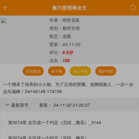


秦川曾雨琳全文
作者：绝世圣医
类别：都市言情
状态：连载
更新：
24-11-02
评分：
6.5分
点击：
100
开始阅读
txt下载
加入书架
我的书架
一个继承了传承的小人物。为了父亲的荣耀。他脚踏敌人，一步一步
走向巅峰！2w146148-174708
最新章节
更新：
24-11-02 01:20:27

第3074章 去完成一个约定（完结，撒花）_3144
第3074章 去完成一个约定（完结，撒花）