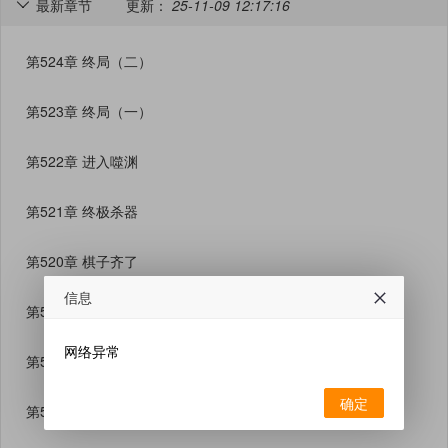
最新章节
更新：
25-11-09 12:17:16

第524章 终局（二）
第523章 终局（一）
第522章 进入噬渊
第521章 终极杀器
第520章 棋子齐了
信息
第519章 屠城弑父
网络异常
第518章 新的晋升之路
确定
第517章 正义的反派