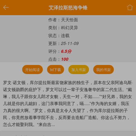


艾泽拉斯怒海争锋
作者：天天恰面
类别：科幻灵异
状态：连载
更新：
25-11-09
评分：
6.5分
点击：
100
开始阅读
txt下载
加入书架
我的书架
罗文·诺文顿，库尔提拉斯最富饶家族的独生子，原本在父亲阿迪乌斯·
诺文顿勋爵的庇护下，罗文可以过一辈子安逸奢华的富二代生活。“戴
琳，我儿子跟你女儿郎才女貌，天生一对，不如......”“好兄弟，我的女
儿就是你的儿媳妇，这门亲事我同意了，嗝.....”作为海的女婿，我压
力真的很大啊。”罗文，你真是太令人失望了，作为库尔提拉斯的子
民，你竟然放着事学院不去，反而要去造船厂造船。你这么不努力，
怎么才能娶到我。“来自吉...