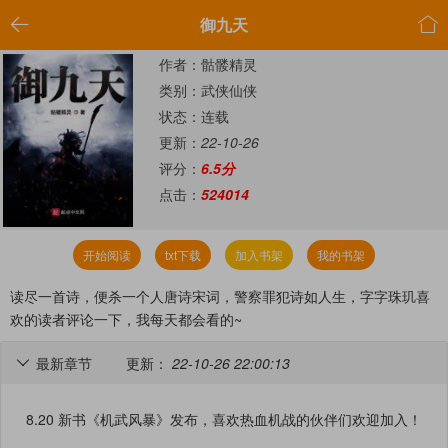


御九天
作者：骷髅精灵
类别：武侠仙侠
状态：连载
更新：
22-10-26
评分：
6.5分
点击：
524014
开始阅读
txt下载
加入书架
我的书架
读尽一首诗，便杀一个人唐诗宋词，警察罪犯诗如人生，字字珠玑喜
欢的读者评论一下，我每天都会看的~
最新章节
更新：
22-10-26 22:00:13

8.20 新书《机武风暴》发布，喜欢热血机战的伙伴们欢迎加入！