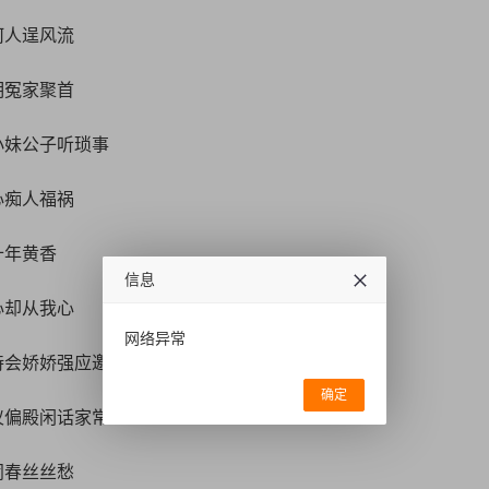
何人逞风流
明冤家聚首
小妹公子听琐事
心痴人福祸
十年黄香
信息
心却从我心
网络异常
诗会娇娇强应邀
确定
仪偏殿闲话家常
闹春丝丝愁