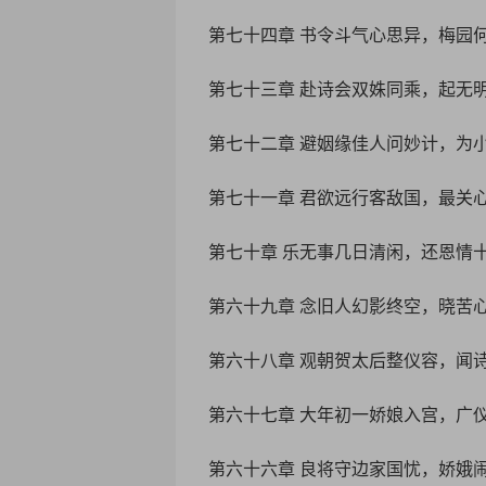
第七十四章 书令斗气心思异，梅园
第七十三章 赴诗会双姝同乘，起无
第七十二章 避姻缘佳人问妙计，为
第七十一章 君欲远行客敌国，最关
第七十章 乐无事几日清闲，还恩情
第六十九章 念旧人幻影终空，晓苦
第六十八章 观朝贺太后整仪容，闻
第六十七章 大年初一娇娘入宫，广
第六十六章 良将守边家国忧，娇娥