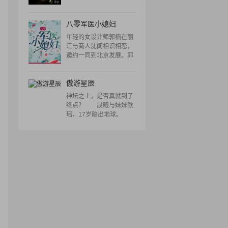
合牛魔之蹄，化身平天大
圣，开启《西游记之大
圣》游戏剧情，与齐天大
八零军医小媳妇
圣并肩而立，荡开苍穹，
年轻的女设计师郭楠在丽
脚踏天宫！ 骸骨融合，获
江与商人沈阔相识相恋，
得万妖之躯，解锁无数天
邀约一同到北京发展。郭
赋，成就骸骨妖王！我封
楠在职场中奋斗成长，又
修......当脚踏四海，让八
创立了自己的公司。处于
方俯首！
傲游星辰
幸福云端的她却没有想
到，美满的爱情和成功的
神坛之上，是否真就到了
事业背后却隐藏着一个又
终点？ 晟曦与妹妹歆
一个谎言和谜团：女知青
瑶，17岁踏出地球。
的半本日记，沈阔的离奇
哥！一路保重，找到了一
身世，沈家兄弟的交错幻
定要通知我，我会时刻挂
影，最好朋友的背叛和出
怀。 瑶儿，你也一
卖，公司易主的幕后交
样，为哥哥保重。晨曦对
易……命运"
妹妹说完，看着她身后的
六人，深深的躹上一躬：
我妹妹就拜托你们
了！…… 万亿年光阴
如棱，在不同的星球驻足
游历。或被形势所迫，或
为寻得某样失"