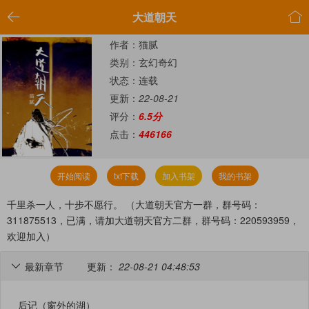


大道朝天
作者：猫腻
类别：玄幻奇幻
状态：连载
更新：
22-08-21
评分：
6.5分
点击：
446166
开始阅读
txt下载
加入书架
我的书架
千里杀一人，十步不愿行。 （大道朝天官方一群，群号码：
311875513，已满，请加大道朝天官方二群，群号码：220593959，
欢迎加入）
最新章节
更新：
22-08-21 04:48:53

后记（窗外的湖）