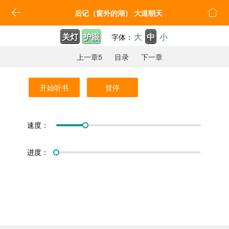


后记（窗外的湖） 大道朝天
关灯
护眼
大
中
小
字体：
上一章5
目录
下一章
开始听书
暂停
速度：
进度：