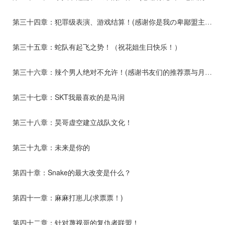
第三十四章：犯罪级表演、游戏结算！(感谢你是我の卑鄙盟主打赏！！)
第三十五章：蛇队有起飞之势！（祝花姐生日快乐！）
第三十六章：辣个男人绝对不允许！(感谢书友们的推荐票与月票！)
第三十七章：SKT我最喜欢的是马润
第三十八章：昊哥虚空建立战队文化！
第三十九章：未来是你的
第四十章：Snake的最大改变是什么？
第四十一章：麻麻打崽儿(求票票！)
第四十二章：针对蔑视哥的复仇者联盟！