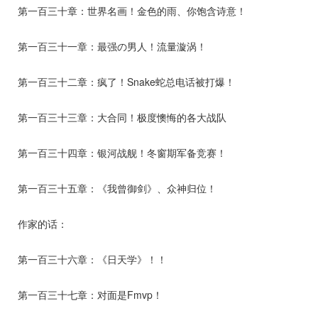
第一百三十章：世界名画！金色的雨、你饱含诗意！
第一百三十一章：最强の男人！流量漩涡！
第一百三十二章：疯了！Snake蛇总电话被打爆！
第一百三十三章：大合同！极度懊悔的各大战队
第一百三十四章：银河战舰！冬窗期军备竞赛！
第一百三十五章：《我曾御剑》、众神归位！
作家的话：
第一百三十六章：《日天学》！！
第一百三十七章：对面是Fmvp！