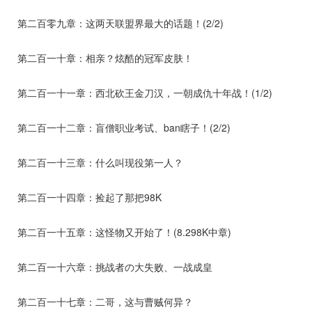
第二百零九章：这两天联盟界最大的话题！(2/2)
第二百一十章：相亲？炫酷的冠军皮肤！
第二百一十一章：西北砍王金刀汉，一朝成仇十年战！(1/2)
第二百一十二章：盲僧职业考试、ban瞎子！(2/2)
第二百一十三章：什么叫现役第一人？
第二百一十四章：捡起了那把98K
第二百一十五章：这怪物又开始了！(8.298K中章)
第二百一十六章：挑战者の大失败、一战成皇
第二百一十七章：二哥，这与曹贼何异？