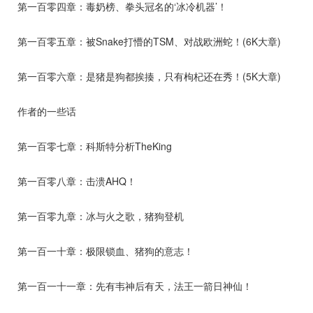
第一百零四章：毒奶榜、拳头冠名的‘冰冷机器’！
第一百零五章：被Snake打懵的TSM、对战欧洲蛇！(6K大章)
第一百零六章：是猪是狗都挨揍，只有枸杞还在秀！(5K大章)
作者的一些话
第一百零七章：科斯特分析TheKing
第一百零八章：击溃AHQ！
第一百零九章：冰与火之歌，猪狗登机
第一百一十章：极限锁血、猪狗的意志！
第一百一十一章：先有韦神后有天，法王一箭日神仙！