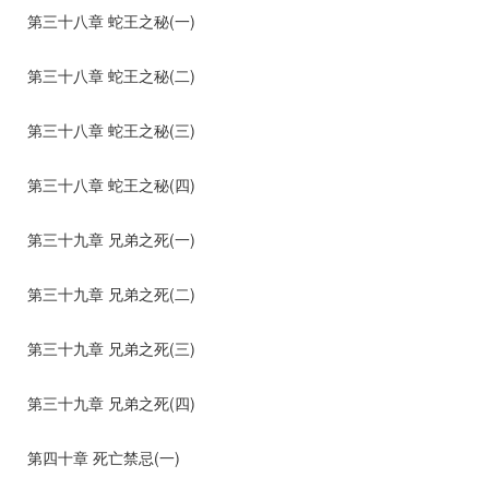
第三十八章 蛇王之秘(一)
第三十八章 蛇王之秘(二)
第三十八章 蛇王之秘(三)
第三十八章 蛇王之秘(四)
第三十九章 兄弟之死(一)
第三十九章 兄弟之死(二)
第三十九章 兄弟之死(三)
第三十九章 兄弟之死(四)
第四十章 死亡禁忌(一)