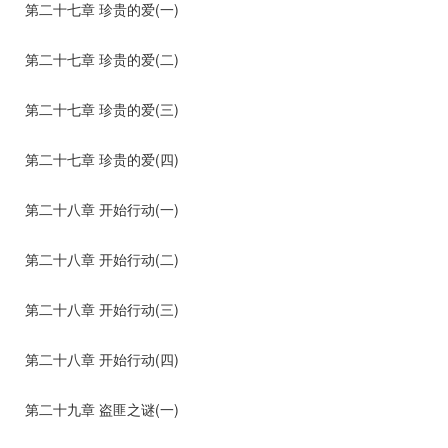
第二十七章 珍贵的爱(一)
第二十七章 珍贵的爱(二)
第二十七章 珍贵的爱(三)
第二十七章 珍贵的爱(四)
第二十八章 开始行动(一)
第二十八章 开始行动(二)
第二十八章 开始行动(三)
第二十八章 开始行动(四)
第二十九章 盗匪之谜(一)