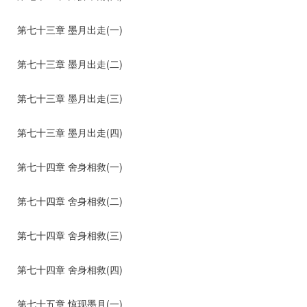
第七十三章 墨月出走(一)
第七十三章 墨月出走(二)
第七十三章 墨月出走(三)
第七十三章 墨月出走(四)
第七十四章 舍身相救(一)
第七十四章 舍身相救(二)
第七十四章 舍身相救(三)
第七十四章 舍身相救(四)
第七十五章 惊现墨月(一)