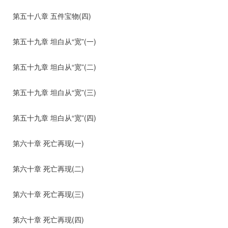
第五十八章 五件宝物(四)
第五十九章 坦白从“宽”(一)
第五十九章 坦白从“宽”(二)
第五十九章 坦白从“宽”(三)
第五十九章 坦白从“宽”(四)
第六十章 死亡再现(一)
第六十章 死亡再现(二)
第六十章 死亡再现(三)
第六十章 死亡再现(四)