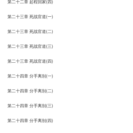
第二十二章 起程回家(四)
第二十三章 死战官道(一)
第二十三章 死战官道(二)
第二十三章 死战官道(三)
第二十三章 死战官道(四)
第二十四章 分手离别(一)
第二十四章 分手离别(二)
第二十四章 分手离别(三)
第二十四章 分手离别(四)