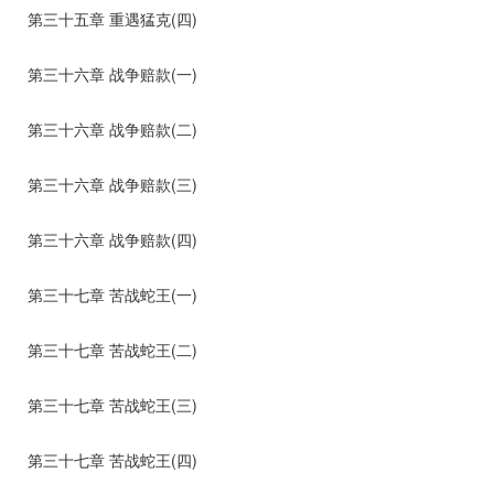
第三十五章 重遇猛克(四)
第三十六章 战争赔款(一)
第三十六章 战争赔款(二)
第三十六章 战争赔款(三)
第三十六章 战争赔款(四)
第三十七章 苦战蛇王(一)
第三十七章 苦战蛇王(二)
第三十七章 苦战蛇王(三)
第三十七章 苦战蛇王(四)