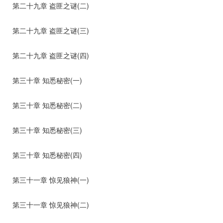
第二十九章 盗匪之谜(二)
第二十九章 盗匪之谜(三)
第二十九章 盗匪之谜(四)
第三十章 知悉秘密(一)
第三十章 知悉秘密(二)
第三十章 知悉秘密(三)
第三十章 知悉秘密(四)
第三十一章 惊见狼神(一)
第三十一章 惊见狼神(二)