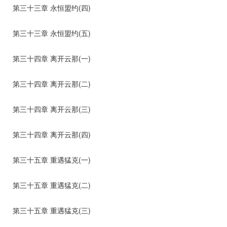
第三十三章 永恒盟约(四)
第三十三章 永恒盟约(五)
第三十四章 离开云那(一)
第三十四章 离开云那(二)
第三十四章 离开云那(三)
第三十四章 离开云那(四)
第三十五章 重遇猛克(一)
第三十五章 重遇猛克(二)
第三十五章 重遇猛克(三)