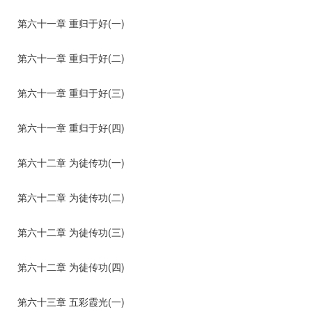
第六十一章 重归于好(一)
第六十一章 重归于好(二)
第六十一章 重归于好(三)
第六十一章 重归于好(四)
第六十二章 为徒传功(一)
第六十二章 为徒传功(二)
第六十二章 为徒传功(三)
第六十二章 为徒传功(四)
第六十三章 五彩霞光(一)