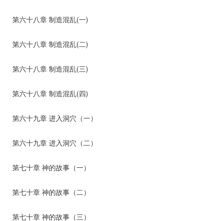
第六十八章 制造混乱(一)
第六十八章 制造混乱(二)
第六十八章 制造混乱(三)
第六十八章 制造混乱(四)
第六十九章 进入洞穴（一）
第六十九章 进入洞穴（二）
第七十章 神的故事（一）
第七十章 神的故事（二）
第七十章 神的故事（三）