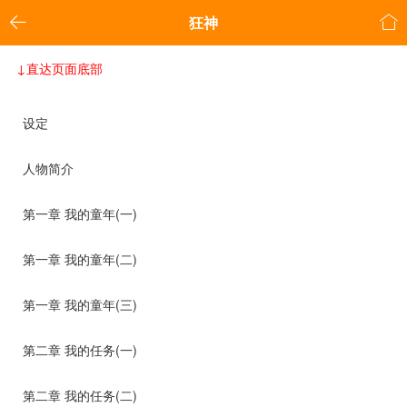


狂神
↓直达页面底部
设定
人物简介
第一章 我的童年(一)
第一章 我的童年(二)
第一章 我的童年(三)
第二章 我的任务(一)
第二章 我的任务(二)