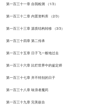
第一百三十一章 自我检测 （1/3）
第一百三十二章 内置资料库 （2/3）
第一百三十三章 源质结构转移 （3/3）
第一百三十四章 第二传承
第一百三十五章 日子飞一般地过去
第一百三十六章 比烂世界中的鉴定师
第一百三十七章 并不特别的日子
第一百三十八章 咏浪者魔药
第一百三十九章 完美嵌合