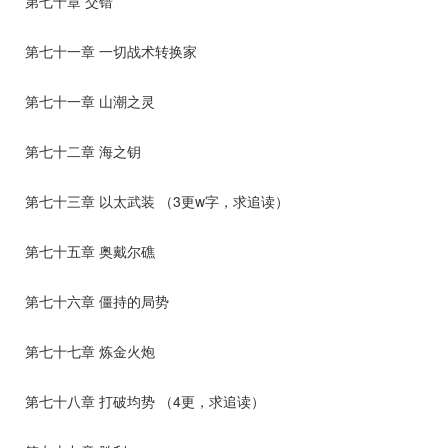
第七十章 交错
第七十一章 一切战术转换家
第七十一章 山潮之灵
第七十二章 海之钥
第七十三章 以太武装 （3更w字，求追读）
第七十五章 奥戴尔礁
第七十六章 僵持的局势
第七十七章 炼金火炮
第七十八章 打破均势 （4更，求追读）