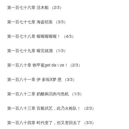
第一百七十六章 活木船 （2/3）
第一百七十七章 海盗铠装 （3/3）
第一百七十八章 喔喔喔喔喔！ （4/3）
第一百七十九章 喔完就溜 （1/3）
第一百八十章 铁甲鲨get da☆ze！（2/3）
第一百八十一章 伊·多啦X梦·恩 （3/3）
第一百八十二章 奶酪焗贝肉与危机 （1/3）
第一百八十三章 百般武艺，此乃火枪队！ （2/3）
第一百八十四章 时代变了，但又变回去了 （3/3）