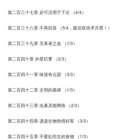
第二百三十七章 必可活用于下次 （4/4）
第二百三十八章 不再回首 （5/4，最后双倍求月票！）
第二百三十九章 无辜者之血 （1/3）
第二百四十章 外星巨蕈 （2/3）
第二百四十一章 味道有点甜 （3/3）
第二百四十二章 文明的墓碑 （1/3）
第二百四十三章 虫巢灵能网络 （2/3）
第二百四十四章 遗迹生物热情好客 （3/3）
第二百四十五章 不要乱吃生的食物 （1/3）