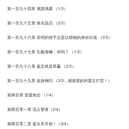
第一百九十四章 溯源滴露 （1/3）
第一百九十五章 烁光晶贝 （2/3）
第一百九十六章 高明的猎手总是以猎物的身份出现 （3/3）
第一百九十七章 礼貌海獭：你吗？ （1/3）
第一百九十八章 鉴定就是双赢 （2/3）
第一百九十九章 血脉钢印 （3/3，感谢濯妖的盟主打赏！）
第两百章 雷霆炮击 （1/4）
第两百零一章 流云塑者（2/4）
第两百零二章 鲨头车开创！（3/4）