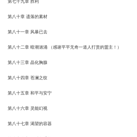
第七十九章 胜利
第八十章 遗落的素材
第八十一章 风暴已去
第八十二章 暗潮汹涌 （感谢平平无奇一道人打赏的盟主！）
第八十三章 晶化胸腺
第八十四章 苍澜之纹
第八十五章 和平与安宁
第八十六章 灵能幻视
第八十七章 渴望的容器