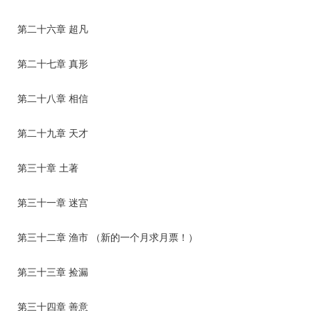
第二十六章 超凡
第二十七章 真形
第二十八章 相信
第二十九章 天才
第三十章 土著
第三十一章 迷宫
第三十二章 渔市 （新的一个月求月票！）
第三十三章 捡漏
第三十四章 善意