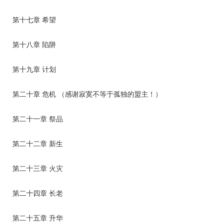
第十七章 希望
第十八章 陷阱
第十九章 计划
第二十章 危机 （感谢寂寞不等于孤独的盟主！）
第二十一章 祭品
第二十二章 新生
第二十三章 火灾
第二十四章 长老
第二十五章 升华