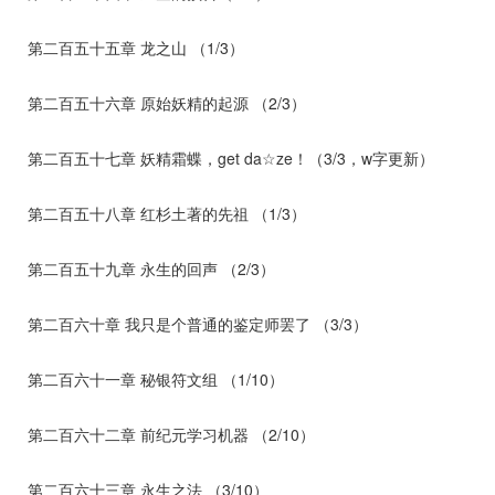
第二百五十五章 龙之山 （1/3）
第二百五十六章 原始妖精的起源 （2/3）
第二百五十七章 妖精霜蝶，get da☆ze！（3/3，w字更新）
第二百五十八章 红杉土著的先祖 （1/3）
第二百五十九章 永生的回声 （2/3）
第二百六十章 我只是个普通的鉴定师罢了 （3/3）
第二百六十一章 秘银符文组 （1/10）
第二百六十二章 前纪元学习机器 （2/10）
第二百六十三章 永生之法 （3/10）