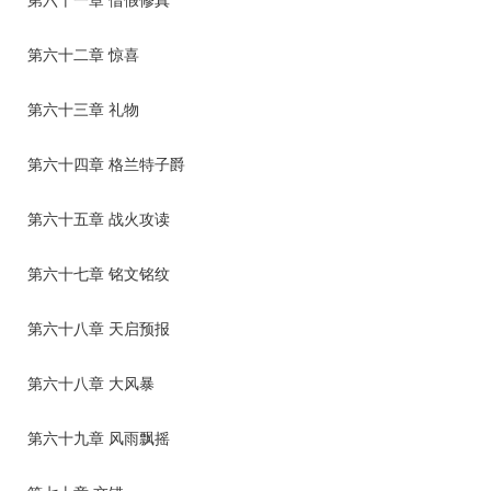
第六十二章 惊喜
第六十三章 礼物
第六十四章 格兰特子爵
第六十五章 战火攻读
第六十七章 铭文铭纹
第六十八章 天启预报
第六十八章 大风暴
第六十九章 风雨飘摇