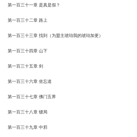
第一百三十一章 是真是假？
第一百三十二章 路上
第一百三十三章 找到（为盟主琥珀我的琥珀加更）
第一百三十四章 山下
第一百三十五章 剑
第一百三十六章 坐忘道
第一百三十七章 佛门五界
第一百三十八章 镖局
第一百三十九章 中邪