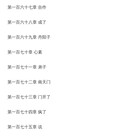
第一百六十七章 合作
第一百六十八章 成了
第一百六十九章 丹阳子
第一百七十章 心素
第一百七十一章 弟子
第一百七十二章 南天门
第一百七十三章 门开了
第一百七十四章 疯了
第一百七十五章 说