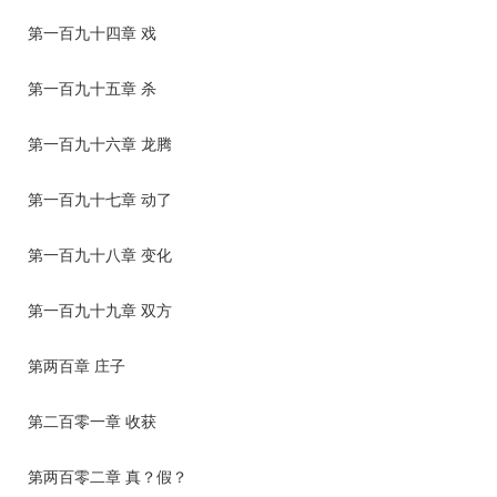
第一百九十四章 戏
第一百九十五章 杀
第一百九十六章 龙腾
第一百九十七章 动了
第一百九十八章 变化
第一百九十九章 双方
第两百章 庄子
第二百零一章 收获
第两百零二章 真？假？