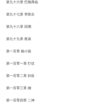
第九十六章 巴虺再临
第九十七章 李医生
第九十八章 回溯
第九十九章 夜谈
第一百章 杨小孩
第一百零一章 打仗
第一百零二章 好处
第一百零三章 婚
第一百零四章 二神