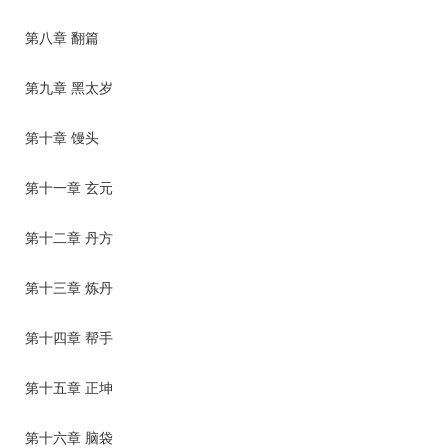
第八章 翻篇
第九章 黑太岁
第十章 馒头
第十一章 玄元
第十二章 丹方
第十三章 炼丹
第十四章 帮手
第十五章 正坤
第十六章 脑袋