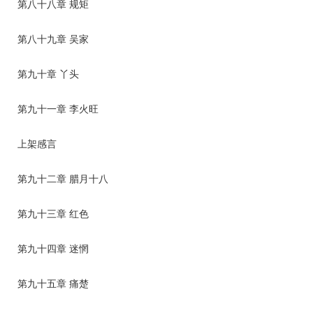
第八十八章 规矩
第八十九章 吴家
第九十章 丫头
第九十一章 李火旺
上架感言
第九十二章 腊月十八
第九十三章 红色
第九十四章 迷惘
第九十五章 痛楚