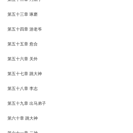
第五十三章 琢磨
第五十四章 游老爷
第五十五章 愈合
第五十六章 关外
第五十七章 跳大神
第五十八章 李志
第五十九章 出马弟子
第六十章 跳大神
第六十一章 二神