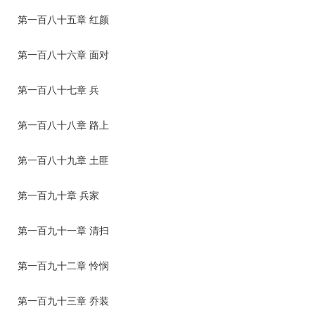
第一百八十五章 红颜
第一百八十六章 面对
第一百八十七章 兵
第一百八十八章 路上
第一百八十九章 土匪
第一百九十章 兵家
第一百九十一章 清扫
第一百九十二章 怜悯
第一百九十三章 乔装