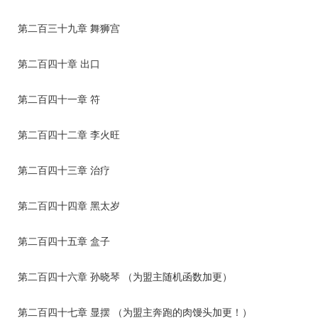
第二百三十九章 舞狮宫
第二百四十章 出口
第二百四十一章 符
第二百四十二章 李火旺
第二百四十三章 治疗
第二百四十四章 黑太岁
第二百四十五章 盒子
第二百四十六章 孙晓琴 （为盟主随机函数加更）
第二百四十七章 显摆 （为盟主奔跑的肉馒头加更！）