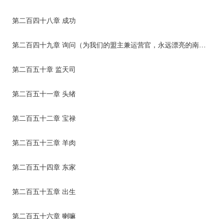
第二百四十八章 成功
第二百四十九章 询问（为我们的盟主兼运营官，永远漂亮的南宫小青蛙加更。）
第二百五十章 监天司
第二百五十一章 头绪
第二百五十二章 宝禄
第二百五十三章 羊肉
第二百五十四章 东家
第二百五十五章 出生
第二百五十六章 喇嘛