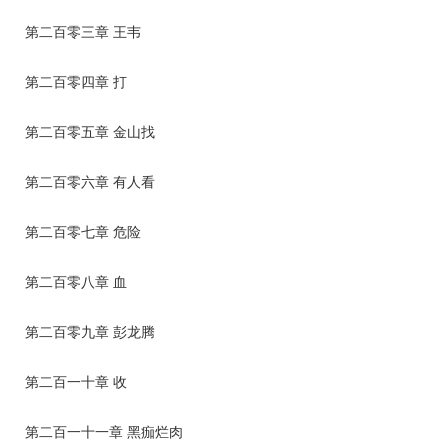
第二百零三章 王韦
第二百零四章 打
第二百零五章 金山找
第二百零六章 有人看
第二百零七章 危险
第二百零八章 血
第二百零九章 彭龙腾
第二百一十章 收
第二百一十一章 黑痂烂肉