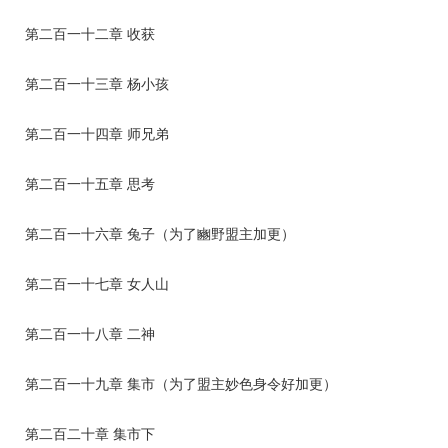
第二百一十二章 收获
第二百一十三章 杨小孩
第二百一十四章 师兄弟
第二百一十五章 思考
第二百一十六章 兔子（为了豳野盟主加更）
第二百一十七章 女人山
第二百一十八章 二神
第二百一十九章 集市（为了盟主妙色身令好加更）
第二百二十章 集市下