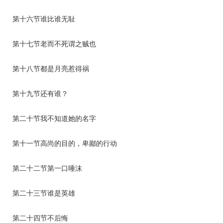
第十六节谁比谁无耻
第十七节老而不死谓之贼也
第十八节都是月亮惹得祸
第十九节还有谁？
第二十节我不知道她的名字
第十一节高尚的目的，卑鄙的行动
第二十二节第一口唾沫
第二十三节谁是英雄
第二十四节不后悔