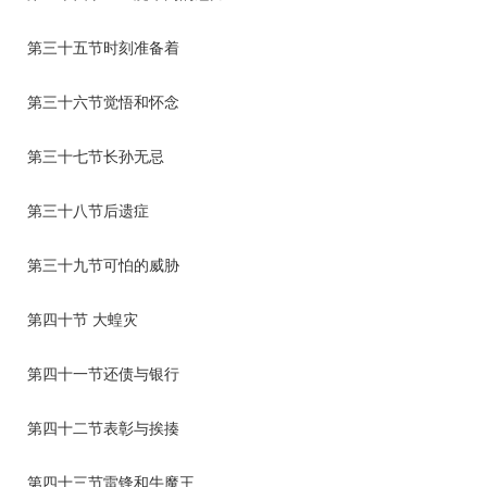
第三十五节时刻准备着
第三十六节觉悟和怀念
第三十七节长孙无忌
第三十八节后遗症
第三十九节可怕的威胁
第四十节 大蝗灾
第四十一节还债与银行
第四十二节表彰与挨揍
第四十三节雷锋和牛魔王