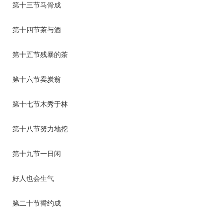
第十三节马骨成
第十四节茶与酒
第十五节残暴的茶
第十六节卖炭翁
第十七节木秀于林
第十八节努力地挖
第十九节一日闲
好人也会生气
第二十节誓约成