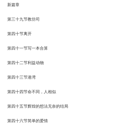
新篇章
第三十九节教坊司
第四十节离开
第四十一节写一本合算
第四十二节利益动物
第四十三节港湾
第四十四节命不同，人相似
第四十五节辉煌的想法无奈的结局
第四十六节简单的爱情