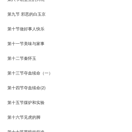
第九节 邪恶的白玉京
第十节做好事人快乐
第十一节美味与家事
第十二节秦怀玉
第十三节夺血续命（一）
第十四节夺血续命(2)
第十五节煤炉和实验
第十六节见虎的脚
第十七节黑暗的前途