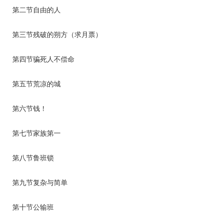
第二节自由的人
第三节残破的朔方（求月票）
第四节骗死人不偿命
第五节荒凉的城
第六节钱！
第七节家族第一
第八节鲁班锁
第九节复杂与简单
第十节公输班