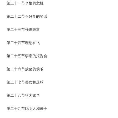
第二十一节李恪的危机
第二十二节不好笑的笑话
第二十三节强迫致富
第二十四节理想在飞
第二十五节李泰的报告会
第二十六节放猪的侯爷
第二十七节美女和足球
第二十八节猪为媒？
第二十九节聪明人和傻子