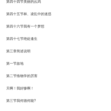
第四十四节美丽的幺鸡
第四十五节林、凌乱中的迷惑
第四十六节我有一个梦想
第四十七节绝处逢生
第三章简述说明
第一节故地
第二节恪物学的厉害
天啊！我好惨啊！
第三节我何德何能?