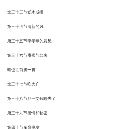
第三十三节积木成排
第三十四节清新的风
第三十五节李孝恭的意见
第三十六节甜蜜与悲哀
咱也往前挤一挤
第三十七节吃大户
第三十八节那一文钱哪去了
第三十九节感情和秘密
第四十节东窗事发