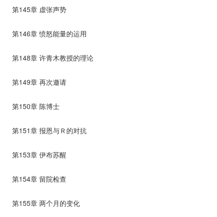
第145章 虚张声势
第146章 愤怒能量的运用
第148章 许青木教授的理论
第149章 再次邀请
第150章 陈博士
第151章 报恩与Ｒ的对抗
第153章 伊布苏醒
第154章 留院检查
第155章 两个月的变化