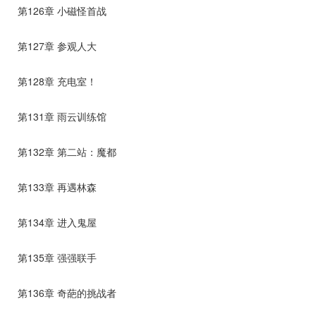
第126章 小磁怪首战
第127章 参观人大
第128章 充电室！
第131章 雨云训练馆
第132章 第二站：魔都
第133章 再遇林森
第134章 进入鬼屋
第135章 强强联手
第136章 奇葩的挑战者