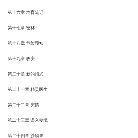
第十六章 培育笔记
第十七章 密林
第十八章 危险预知
第十九章 改变
第二十章 新的招式
第二十一章 精灵医生
第二十二章 灾情
第二十三章 误入秘境
第二十四章 沙鳞果