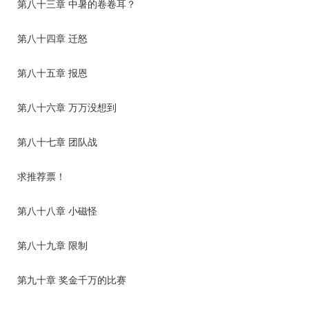
第八十三章 中暑的卷卷耳？
第八十四章 迁怒
第八十五章 报恩
第八十六章 万万没想到
第八十七章 团队战
求推荐票！
第八十八章 小磁怪
第八十九章 限制
第九十章 奖金千万的比赛