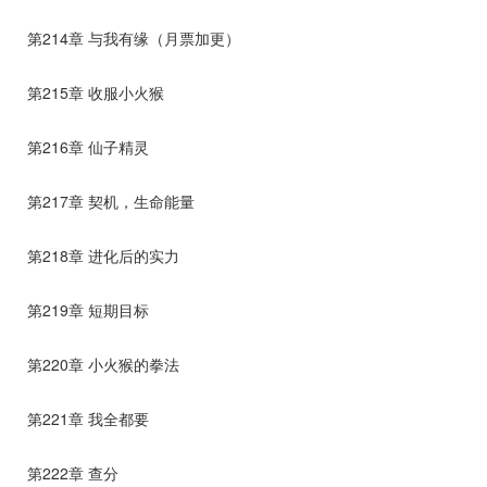
第214章 与我有缘（月票加更）
第215章 收服小火猴
第216章 仙子精灵
第217章 契机，生命能量
第218章 进化后的实力
第219章 短期目标
第220章 小火猴的拳法
第221章 我全都要
第222章 查分