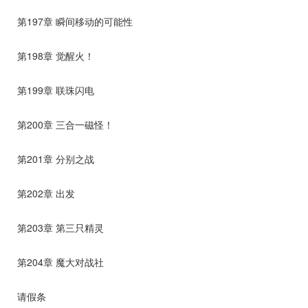
第197章 瞬间移动的可能性
第198章 觉醒火！
第199章 联珠闪电
第200章 三合一磁怪！
第201章 分别之战
第202章 出发
第203章 第三只精灵
第204章 魔大对战社
请假条