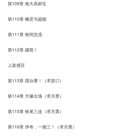
第109章 南大高材生
第110章 幽灵与超能
第111章 校间交流
第112章 踢馆！
上架感言
第113章 擂台赛！（求首订）
第114章 方缘出场（求月票）
第115章 铁尾三连（求月票）
第116章 伊布，一挑三！（求月票）