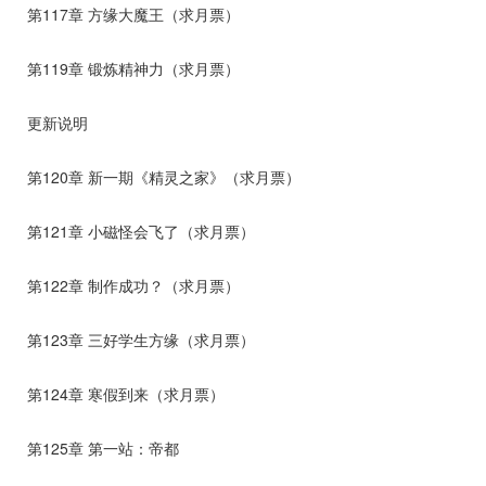
第117章 方缘大魔王（求月票）
第119章 锻炼精神力（求月票）
更新说明
第120章 新一期《精灵之家》（求月票）
第121章 小磁怪会飞了（求月票）
第122章 制作成功？（求月票）
第123章 三好学生方缘（求月票）
第124章 寒假到来（求月票）
第125章 第一站：帝都