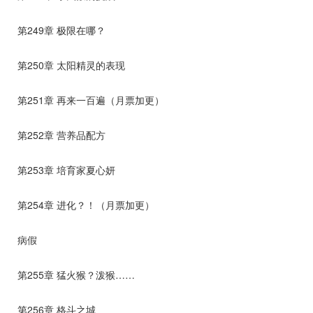
第249章 极限在哪？
第250章 太阳精灵的表现
第251章 再来一百遍（月票加更）
第252章 营养品配方
第253章 培育家夏心妍
第254章 进化？！（月票加更）
病假
第255章 猛火猴？泼猴……
第256章 格斗之城