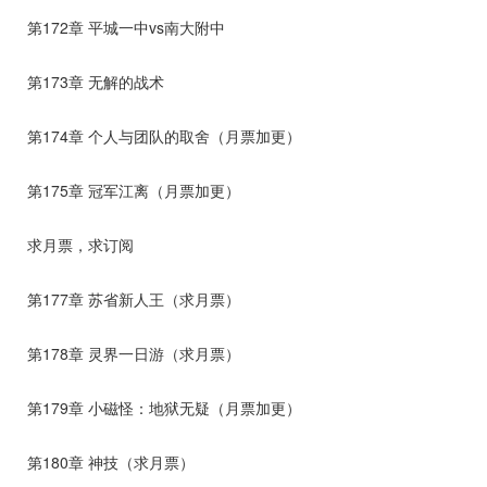
第172章 平城一中vs南大附中
第173章 无解的战术
第174章 个人与团队的取舍（月票加更）
第175章 冠军江离（月票加更）
求月票，求订阅
第177章 苏省新人王（求月票）
第178章 灵界一日游（求月票）
第179章 小磁怪：地狱无疑（月票加更）
第180章 神技（求月票）