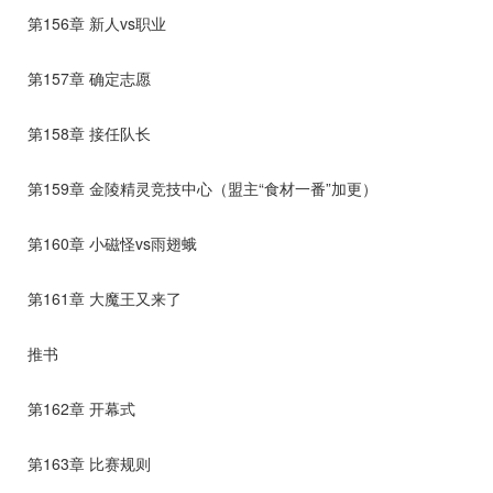
第156章 新人vs职业
第157章 确定志愿
第158章 接任队长
第159章 金陵精灵竞技中心（盟主“食材一番”加更）
第160章 小磁怪vs雨翅蛾
第161章 大魔王又来了
推书
第162章 开幕式
第163章 比赛规则