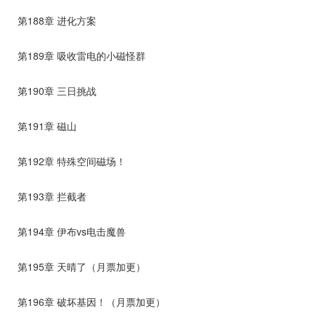
第188章 进化方案
第189章 吸收雷电的小磁怪群
第190章 三日挑战
第191章 磁山
第192章 特殊空间磁场！
第193章 拦截者
第194章 伊布vs电击魔兽
第195章 天晴了（月票加更）
第196章 破坏基因！（月票加更）