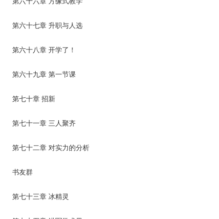
第六十六章 方缘式教学
第六十七章 升职与人选
第六十八章 开学了！
第六十九章 第一节课
第七十章 招新
第七十一章 三人聚齐
第七十二章 对实力的分析
书友群
第七十三章 冰精灵