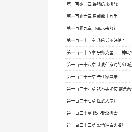
第一百零三章 最强的来挑战!
第一百零六章 黑麒麟十九手!
第一百零九章 吓晕未来战神!
第一百一十二章 我的话不好使?
第一百一十五章 宗师克星——神风特
第一百一十八章 让我任家请的!江城
第一百二十一章 去任家算账!
第一百二十四章 我本事如何,需要向
第一百二十七章 医武大宗师!
第一百三十章 做小都没机会!
第一百三十三章 爱情冲昏头脑!