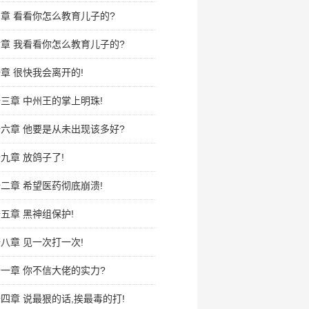
章 看看你怎么教育儿子的?
章 我看看你怎么教育儿子的?
章 很快我会离开的!
三章 中州王的掌上明珠!
六章 他要是从未出现该多好?
九章 放鸽子了!
二章 希望医药彻底崩溃!
五章 黑神组保护!
八章 见一次打一次!
一章 你不信大佬的实力?
四章 说最狠的话,挨最毒的打!