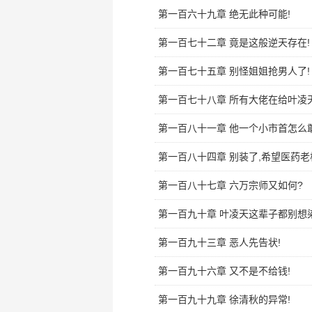
第一百六十九章 绝无此种可能!
第一百七十二章 竟是这般逆天存在!
第一百七十五章 别怪姐姐抢男人了!
第一百七十八章 所有大佬在给叶凌
第一百八十一章 他一个小市首怎么
第一百八十四章 别装了,希望医药老
第一百八十七章 六万宗师又如何?
第一百九十章 叶凌天这辈子都别想染
第一百九十三章 恶人先告状!
第一百九十六章 又不是不给钱!
第一百九十九章 徐清秋的异常!