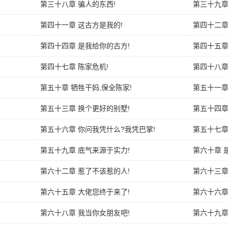
第三十八章 骗人的东西!
第三十九章
第四十一章 这古方是我的!
第四十二章
第四十四章 是我给你的古方!
第四十五章
第四十七章 陈家危机!
第四十八章
第五十章 牺牲干妈,保全陈家!
第五十一章
第五十三章 换个更好的别墅!
第五十四章
第五十六章 你问我凭什么?我凭巴掌!
第五十七章
第五十九章 底气来源于实力!
第六十章 
第六十二章 惹了不该惹的人!
第六十三章
!
第六十五章 大佬您终于来了!
第六十六章
第六十八章 我当你女朋友吧!
第六十九章