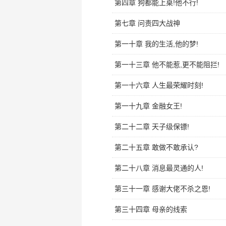
第四章 狗都能上桌!他不行!
第七章 问责四大战神
第一十章 我的生活,他的梦!
第一十三章 他不能惹,更不能阻拦!
第一十六章 人生最荣耀时刻!
第一十九章 金融女王!
第二十二章 天子级保镖!
第二十五章 敢做不敢承认?
第二十八章 消息最灵通的人!
第三十一章 感谢大佬不杀之恩!
第三十四章 母亲的线索