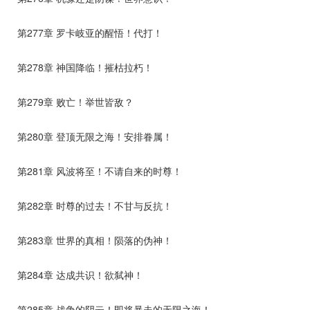
第277章 罗卡岐亚的醒悟！代打！
第278章 神国降临！摧枯拉朽！
第279章 败亡！举世皆敌？
第280章 登顶无限之海！安排眷属！
第281章 风波将至！不请自来的时尊！
第282章 时尊的过去！不甘与反抗！
第283章 世界的真相！陨落的伪神！
第284章 达成共识！欲弑神！
第285章 战争的阴云！即将暴走的无限之海！