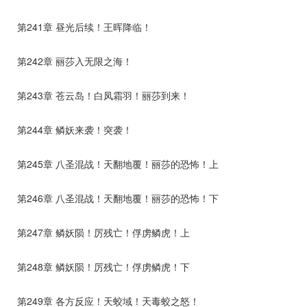
第241章 昼光后续！王晖降临！
第242章 丽莎入无限之海！
第243章 苍云岛！白凤霜羽！丽莎到来！
第244章 鳞妖来袭！突袭！
第245章 八圣混战！天翻地覆！丽莎的恐怖！上
第246章 八圣混战！天翻地覆！丽莎的恐怖！下
第247章 鳞妖陨！厉残亡！俘虏鳞虎！上
第248章 鳞妖陨！厉残亡！俘虏鳞虎！下
第249章 各方反应！天蛟域！天毒蛟之怒！