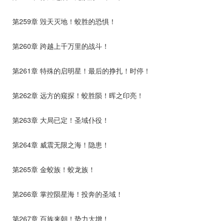
第259章 毁天灭地！蛟胜的恐惧！
第260章 跨越上千万里的战斗！
第261章 特殊的启明星！最后的挣扎！时停！
第262章 远方的窥探！蛟胜陨！晖之印亮！
第263章 大局已定！圣域仆役！
第264章 威震无限之海！隐患！
第265章 金蛟族！蛟龙族！
第266章 掌控陨星海！投奔的圣域！
第267章 百族来朝！势力大增！