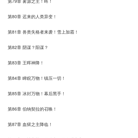
第79章 雾源之主！晖！
第80章 迟来的人类异变！
第81章 兽类失格者来袭！雪上加霜！
第82章 阴谋？阳谋？
第83章 王晖神降！
第84章 睥睨万物！镇压一切！
第85章 冰封万物！幕后黑手！
第86章 伯纳契拉的召唤！
第87章 血狱之主降临！