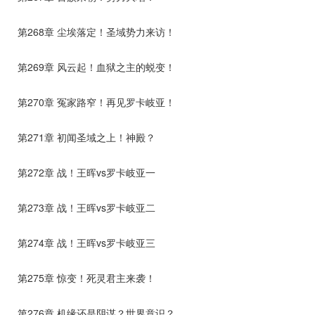
第268章 尘埃落定！圣域势力来访！
第269章 风云起！血狱之主的蜕变！
第270章 冤家路窄！再见罗卡岐亚！
第271章 初闻圣域之上！神殿？
第272章 战！王晖vs罗卡岐亚一
第273章 战！王晖vs罗卡岐亚二
第274章 战！王晖vs罗卡岐亚三
第275章 惊变！死灵君主来袭！
第276章 机缘还是阴谋？世界意识？