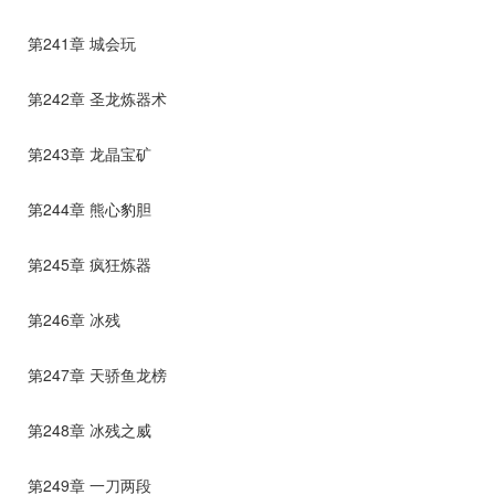
第241章 城会玩
第242章 圣龙炼器术
第243章 龙晶宝矿
第244章 熊心豹胆
第245章 疯狂炼器
第246章 冰残
第247章 天骄鱼龙榜
第248章 冰残之威
第249章 一刀两段