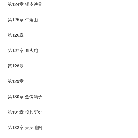
第124章 铜皮铁骨
第125章 牛角山
第126章
第127章 血头陀
第128章
第129章
第130章 金钩蝎子
第131章 投其所好
第132章 天罗地网