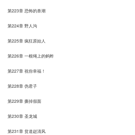
第223章 恐怖的兽潮
第224章 野人沟
第225章 疯狂原始人
第226章 一根绳上的蚂蚱
第227章 祝你幸福！
第228章 伪君子
第229章 撕掉假面
第230章 圣龙城
第231章 贫道赵清风