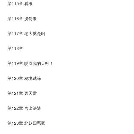
第115章 看破
第116章 洗髓果
第117章 老大就是叼
第118章
第119章 哎呀我的天呀！
第120章 秘境试练
第121章 轰天雷
第122章 言出法随
第123章 北赵四恶寇