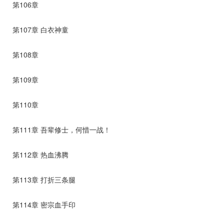
第106章
第107章 白衣神童
第108章
第109章
第110章
第111章 吾辈修士，何惜一战！
第112章 热血沸腾
第113章 打折三条腿
第114章 密宗血手印