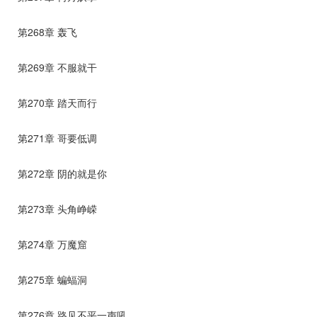
第268章 轰飞
第269章 不服就干
第270章 踏天而行
第271章 哥要低调
第272章 阴的就是你
第273章 头角峥嵘
第274章 万魔窟
第275章 蝙蝠洞
第276章 路见不平一声吼