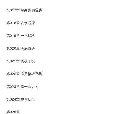
第017章 单身狗的逆袭
第018章 古修洞府
第019章 一记猛料
第020章 湖底奇遇
第021章 雪夜杀机
第022章 谁用板砖呼我
第023章 捞一票大的
第024章 吞月妖王
第025章