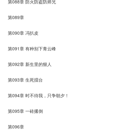
第088章 防火防盗防师兄
第089章
第090章 冯扒皮
第091章 有种别下青云峰
第092章 新生里的狠人
第093章 生死擂台
第094章 时不待我，只争朝夕！
第095章 一砖撂倒
第096章