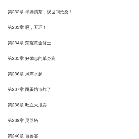
第232章 半盏清茶，观世间沧桑！
第233章 啊，五环！
第234章 荣耀黄金修士
第235章 好励志的单身狗
第236章 风声水起
第237章 跳蚤坊市炸了
第238章 吐血大甩卖
第239章 灵器塔
第240章 百兽宴