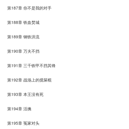
第187章 你不是我的对手
第188章 铁血焚城
第189章 钢铁洪流
第190章 万夫不挡
第191章 三千铁甲不挡其锋
第192章 战场上的搅屎棍
第193章 本王没有死
第194章 活擒
第195章 冤家对头