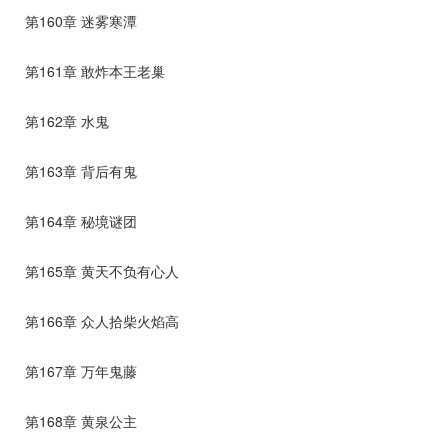
第160章 迷雾寒潭
第161章 敢炸本王老巢
第162章 水鬼
第163章 背后有鬼
第164章 秘境谜团
第165章 黄天不负有心人
第166章 众人拾柴火焰高
第167章 万年鬼藤
第168章 黄泉公主