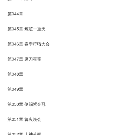
第044章
第045章 炼脏一重天
第046章 春季狩猎大会
第047章 磨刀霍霍
第048章
第049章
第050章 倒踢紫金冠
第051章 篝火晚会
第052章 山神苏醒