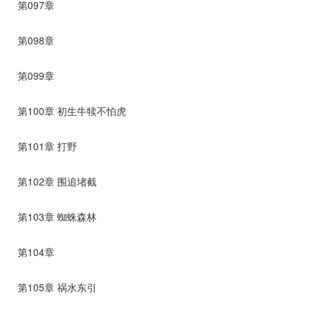
第097章
第098章
第099章
第100章 初生牛犊不怕虎
第101章 打野
第102章 围追堵截
第103章 蜘蛛森林
第104章
第105章 祸水东引