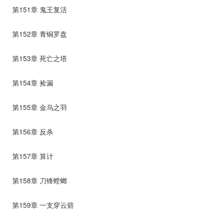
第151章 鬼王复活
第152章 青铜罗盘
第153章 死亡之塔
第154章 捡漏
第155章 金乌之羽
第156章 反杀
第157章 算计
第158章 刀锋螳螂
第159章 一支穿云箭